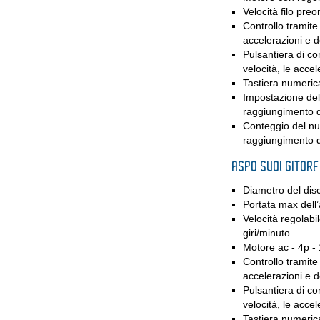
Velocità filo pre
Controllo tramite
accelerazioni e d
Pulsantiera di co
velocità, le acce
Tastiera numeri
Impostazione del 
raggiungimento 
Conteggio del num
raggiungimento 
ASPO SVOLGITORE
Diametro del di
Portata max dell
Velocità regolabi
giri/minuto
Motore ac - 4p - 
Controllo tramite
accelerazioni e d
Pulsantiera di co
velocità, le acce
Tastiera numeri