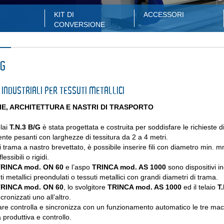
KIT DI
ACCESSORI
CONVERSIONE
/G
 INDUSTRIALI PER TESSUTI METALLICI
IE, ARCHITETTURA E NASTRI DI TRASPORTO
lai
T.N.3 B/G
è stata progettata e costruita per soddisfare le richieste d
nte pesanti con larghezze di tessitura da 2 a 4 metri.
i trama a nastro brevettato, è possibile inserire fili con diametro min.
lessibili o rigidi.
RINCA mod. ON 60
e l’aspo
TRINCA mod. AS 1000
sono dispositivi in
i metallici preondulati o tessuti metallici con grandi diametri di trama.
RINCA mod. ON 60
, lo svolgitore
TRINCA mod. AS 1000
ed il telaio
T
cronizzati uno all’altro.
re controlla e sincronizza con un funzionamento automatico le tre macc
à produttiva e controllo.