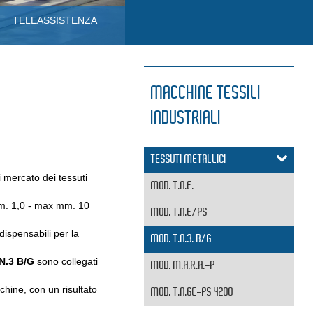
TELEASSISTENZA
MACCHINE TESSILI
INDUSTRIALI
TESSUTI METALLICI
i mercato dei tessuti
MOD. T.N.E.
 mm. 1,0 - max mm. 10
MOD. T.N.E/PS
dispensabili per la
MOD. T.N.3. B/G
.N.3 B/G
sono collegati
MOD. M.A.R.A.-P
hine, con un risultato
MOD. T.N.6E-PS 4200