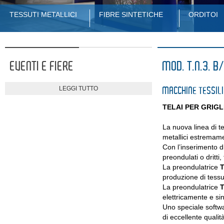
TESSUTI METALLICI
FIBRE SINTETICHE
ORDITOI
EVENTI E FIERE
MOD. T.N.3. B
LEGGI TUTTO
MACCHINE TESSILI
TELAI PER GRIGL
La nuova linea di te
metallici estremame
Con l’inserimento d
preondulati o dritti, f
La preondulatrice
T
produzione di tessut
La preondulatrice
T
elettricamente e sin
Uno speciale softwa
di eccellente qualit