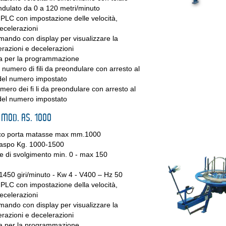
ondulato da 0 a 120 metri/minuto
 PLC con impostazione delle velocità,
ecelerazioni
mando con display per visualizzare la
lerazioni e decelerazioni
ca per la programmazione
numero di fili da preondulare con arresto al
del numero impostato
ero dei fi li da preondulare con arresto al
del numero impostato
 MOD. AS. 1000
sco porta matasse max mm.1000
’aspo Kg. 1000-1500
le di svolgimento min. 0 - max 150
1450 giri/minuto - Kw 4 - V400 – Hz 50
 PLC con impostazione della velocità,
ecelerazioni
mando con display per visualizzare la
lerazioni e decelerazioni
ca per la programmazione