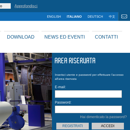
Approfondisci
ENGLISH
ITALIANO
DEUTSCH
中文
DOWNLOAD
NEWS ED EVENTI
CONTATTI
AREA RISERVATA
MOD.
Fastrong
Inserisci utente e password per effettuare l'accesso
all'area riservata
E-mail:
Password:
Hai dimenticato la password?
REGISTRATI