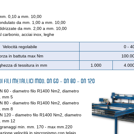
 mm. 0,10 a mm. 10,00
eondulato da mm. 1,00 a mm. 10,00
addrizzate da mm. 2,00 a mm. 10,00
al carbonio, acciai inox, leghe
Velocità regolabile
0 - 4
orza in battuta max Nm
100.0
ghezza di tessitura in mm
1.000
4.00
I FILI METALLICI MOD. ON 60 - ON 80 - ON 120
N 60 - diametro filo R1400 Nm2, diametro
. mm 5
N 80 - diametro filo R1400 Nm2, diametro
. mm 8
N 120 - diametro filo R1400 Nm2, diametro
. mm 12
ingranaggi min. mm. 170 - max mm.220
zione velocità in sincronismo con telaio