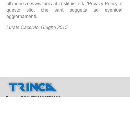
all'indirizzo www.trinca.it costituisce la 'Privacy Policy' di
questo sito, che sarà soggetta ad eventuali
aggiornamenti.
Lurate Caccivio, Giugno 2015
Trinca - P.IVA IT02686750130
2015 © Copyrights - All Rights Reserved -
Web design and Web Development by
True False @
www.truefalse.tf
CONTATTI
PRIVACY