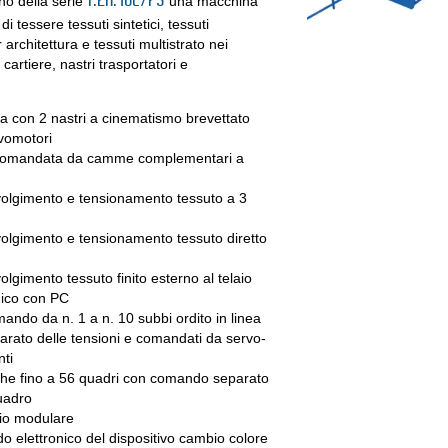
T.2N.10E/PS
nno della serie
una macchina
i tessere tessuti sintetici, tessuti
r architettura e tessuti multistrato nei
, cartiere, nastri trasportatori e
a con 2 nastri a cinematismo brevettato
rvomotori
comandata da camme complementari a
vvolgimento e tensionamento tessuto a 3
volgimento e tensionamento tessuto diretto
olgimento tessuto finito esterno al telaio
nico con PC
mando da n. 1 a n. 10 subbi ordito in linea
arato delle tensioni e comandati da servo-
ti
iche fino a 56 quadri con comando separato
uadro
aio modulare
 elettronico del dispositivo cambio colore