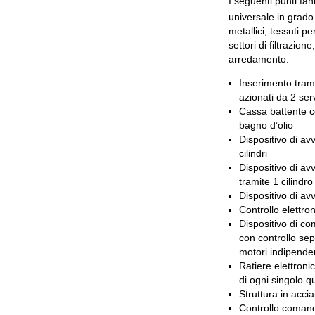
I seguenti punti fa
universale in grado d
metallici, tessuti pe
settori di filtrazione
arredamento.
Inserimento tram
azionati da 2 se
Cassa battente 
bagno d’olio
Dispositivo di a
cilindri
Dispositivo di av
tramite 1 cilindro
Dispositivo di avv
Controllo elettro
Dispositivo di co
con controllo sep
motori indipenden
Ratiere elettron
di ogni singolo q
Struttura in acci
Controllo comando