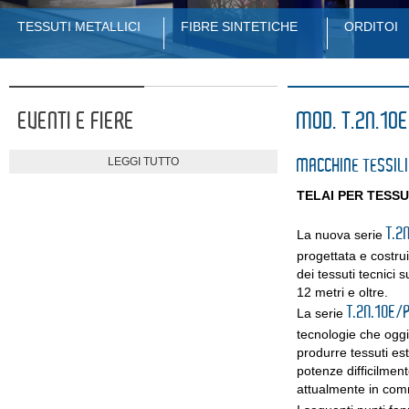
TESSUTI METALLICI
FIBRE SINTETICHE
ORDITOI
EVENTI E FIERE
MOD. T.2N.10
LEGGI TUTTO
MACCHINE TESSILI
TELAI PER TESSU
T.2
La nuova serie
progettata e costrui
dei tessuti tecnici 
12 metri e oltre.
T.2N.10E/
La serie
tecnologie che oggi l
produrre tessuti es
potenze difficilment
attualmente in com