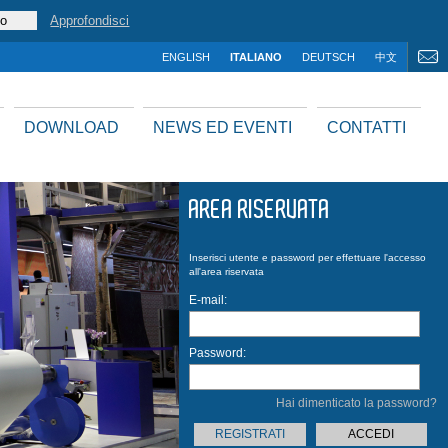
Approfondisci
ENGLISH
ITALIANO
DEUTSCH
中文
DOWNLOAD
NEWS ED EVENTI
CONTATTI
AREA RISERVATA
MOD.
Fastrong
Inserisci utente e password per effettuare l'accesso
all'area riservata
E-mail:
Password:
Hai dimenticato la password?
REGISTRATI